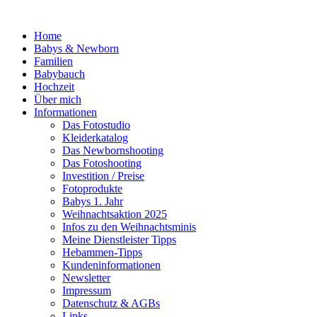
Home
Babys & Newborn
Familien
Babybauch
Hochzeit
Über mich
Informationen
Das Fotostudio
Kleiderkatalog
Das Newbornshooting
Das Fotoshooting
Investition / Preise
Fotoprodukte
Babys 1. Jahr
Weihnachtsaktion 2025
Infos zu den Weihnachtsminis
Meine Dienstleister Tipps
Hebammen-Tipps
Kundeninformationen
Newsletter
Impressum
Datenschutz & AGBs
Links