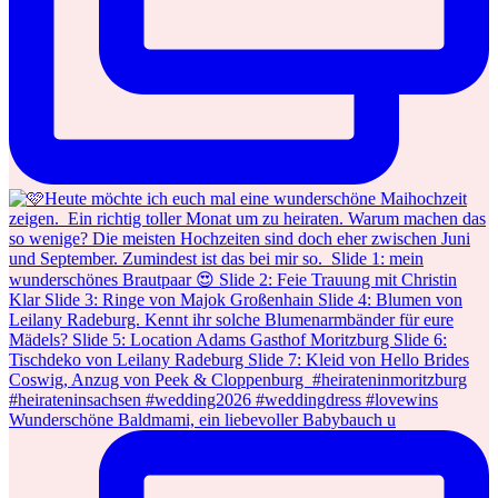
Wunderschöne Baldmami, ein liebevoller Babybauch u