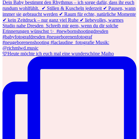
🩷Heute möchte ich euch mal eine wunderschöne Maiho