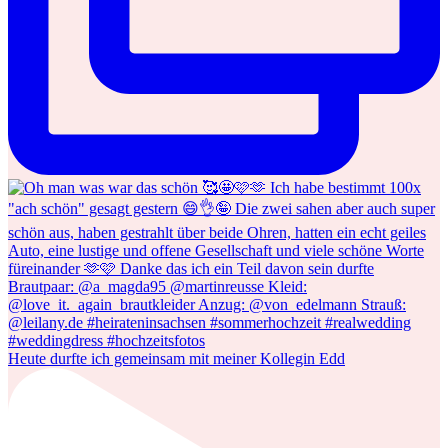
Heute durfte ich gemeinsam mit meiner Kollegin Edd