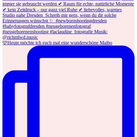
🩷Heute möchte ich euch mal eine wunderschöne Maiho