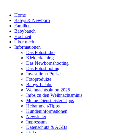
Home
Babys & Newborn
Familien
Babybauch
Hochzeit
Über mich
Informationen
Das Fotostudio
Kleiderkatalog
Das Newbornshooting
Das Fotoshooting
Investition / Preise
Fotoprodukte
Babys 1. Jahr
Weihnachtsaktion 2025
Infos zu den Weihnachtsminis
Meine Dienstleister Tipps
Hebammen-Tipps
Kundeninformationen
Newsletter
Impressum
Datenschutz & AGBs
Links