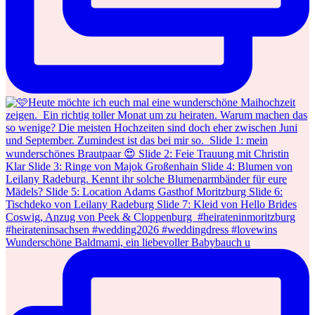
Wunderschöne Baldmami, ein liebevoller Babybauch u